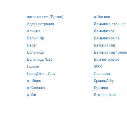
автостанция (Туртас)
д.Уки пов.
Администрация
Демьянка станция
Алымка
Демьянское
Белый Яр
Демьянское св.
Берег
Детский сад
Больница
Детский сад "Берез
Больница №20
Дом ветеранов
Гаражи
ЖКХ
ГрандОтельУват
Ивановка
д. Ищик
Красный Яр
д.Солянка
Лучкина
д.Уки
Лыжная база