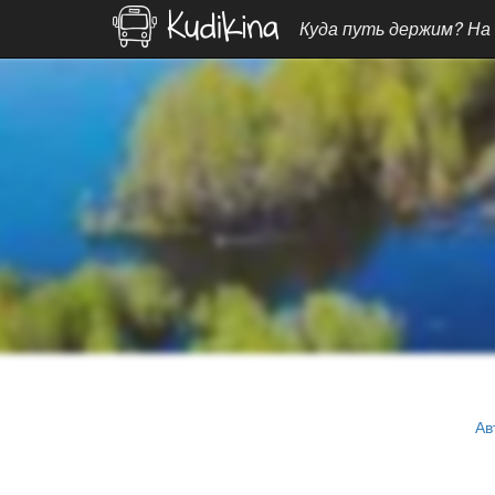
Куда путь держим? На
Ав