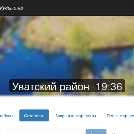
 Кудыкина!
Уватский район
19
:
36
тобусы
Остановки
Закрытые маршруты
Поиск маршр