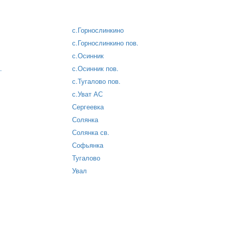
с.Горнослинкино
с.Горнослинкино пов.
с.Осинник
.
с.Осинник пов.
с.Тугалово пов.
с.Уват АС
Сергеевка
Солянка
Солянка св.
Софьянка
Тугалово
Увал