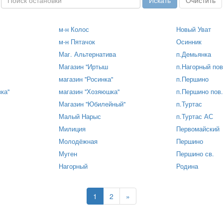
м-н Колос
Новый Уват
м-н Пятачок
Осинник
Маг. Альтернатива
п.Демьянка
Магазин "Иртыш
п.Нагорный пов
магазин "Росинка"
п.Першино
ка"
магазин "Хозяюшка"
п.Першино пов.
Магазин "Юбилейный"
п.Туртас
Малый Нарыс
п.Туртас АС
Милиция
Первомайский
Молодёжная
Першино
Муген
Першино св.
Нагорный
Родина
1
2
»