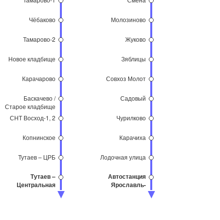
Чёбаково
Молозиново
Тамарово-2
Жуково
Новое кладбище
Зяблицы
Карачарово
Совхоз Молот
Баскачево /
Садовый
Старое кладбище
СНТ Восход-1, 2
Чурилково
Копнинское
Карачиха
Тутаев – ЦРБ
Лодочная улица
Тутаев –
Автостанция
Центральная
Ярославль-
Главный