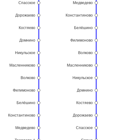
Спасское
Медведево
Дорожаево
Константиново
Костяево
Белёшино
Домнино
Филимоново
Никульское
Волково
Масленниково
Масленниково
Волково
Никульское
Филимоново
Домнино
Белёшино
Костяево
Константиново
Дорожаево
Медведево
Спасское
Тамарово-1
Смена