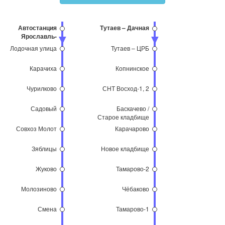
Автостанция
Тутаев – Дачная
Ярославль-
Главный
Лодочная улица
Тутаев – ЦРБ
Карачиха
Копнинское
Чурилково
СНТ Восход-1, 2
Садовый
Баскачево /
Старое кладбище
Совхоз Молот
Карачарово
Зяблицы
Новое кладбище
Жуково
Тамарово-2
Молозиново
Чёбаково
Смена
Тамарово-1