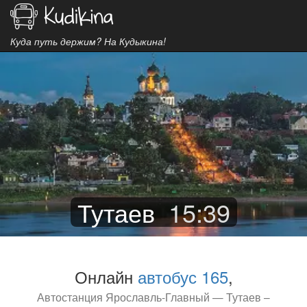
Куда путь держим? На Кудыкина!
Тутаев
15
:
39
Онлайн
автобус 165
,
Автостанция Ярославль-Главный — Тутаев –