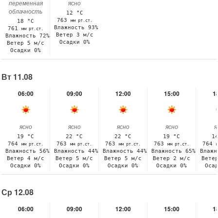
переменная
ясно
облачность
12 °C
763
мм рт.ст.
18 °C
Влажность 93%
761
мм рт.ст.
Ветер 3 м/с
Влажность 72%
Осадки 0%
Ветер 5 м/с
Осадки 0%
Вт 11.08
06:00
09:00
12:00
15:00
1
ясно
ясно
ясно
ясно
я
19 °C
22 °C
22 °C
19 °C
1
764
763
763
763
764
мм рт.ст.
мм рт.ст.
мм рт.ст.
мм рт.ст.
Влажность 56%
Влажность 44%
Влажность 44%
Влажность 65%
Влажн
Ветер 4 м/с
Ветер 5 м/с
Ветер 5 м/с
Ветер 2 м/с
Вете
Осадки 0%
Осадки 0%
Осадки 0%
Осадки 0%
Оса
Ср 12.08
06:00
09:00
12:00
15:00
1