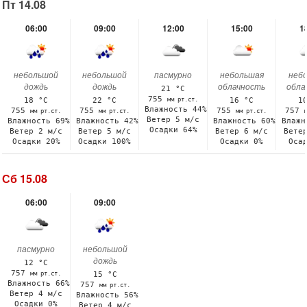
Пт 14.08
06:00
09:00
12:00
15:00
1
небольшой
небольшой
пасмурно
небольшая
неб
дождь
дождь
облачность
обла
21 °C
755
мм рт.ст.
18 °C
22 °C
16 °C
1
Влажность 44%
755
755
755
757
мм рт.ст.
мм рт.ст.
мм рт.ст.
Ветер 5 м/с
Влажность 69%
Влажность 42%
Влажность 60%
Влажн
Осадки 64%
Ветер 2 м/с
Ветер 5 м/с
Ветер 6 м/с
Вете
Осадки 20%
Осадки 100%
Осадки 0%
Оса
Сб 15.08
06:00
09:00
пасмурно
небольшой
дождь
12 °C
757
мм рт.ст.
15 °C
Влажность 66%
757
мм рт.ст.
Ветер 4 м/с
Влажность 56%
Осадки 0%
Ветер 4 м/с