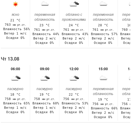
ясно
переменная
облачно с
переменная
пере
облачность
прояснениями
облачность
обла
21 °C
763
мм рт.ст.
23 °C
24 °C
20 °C
1
Влажность 56%
761
761
761
760
мм рт.ст.
мм рт.ст.
мм рт.ст.
Ветер 1 м/с
Влажность 44%
Влажность 43%
Влажность 57%
Влажн
Осадки 0%
Ветер 2 м/с
Ветер 2 м/с
Ветер 2 м/с
Вете
Осадки 0%
Осадки 0%
Осадки 0%
Оса
Чт 13.08
06:00
09:00
12:00
15:00
1
пасмурно
пасмурно
пасмурно
переменная
пере
облачность
обла
18 °C
19 °C
22 °C
758
758
756
мм рт.ст.
мм рт.ст.
мм рт.ст.
19 °C
1
Влажность 65%
Влажность 60%
Влажность 53%
756
756
мм рт.ст.
Ветер 1 м/с
Ветер 1 м/с
Ветер 2 м/с
Влажность 66%
Влажн
Осадки 0%
Осадки 8%
Осадки 0%
Ветер 2 м/с
Вете
Осадки 0%
Оса