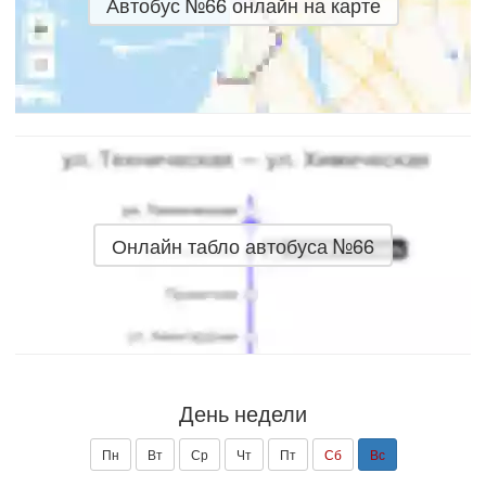
Автобус №66 онлайн на карте
Онлайн табло автобуса №66
День недели
Пн
Вт
Ср
Чт
Пт
Сб
Вс