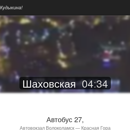
 Кудыкина!
Шаховская
04
:
34
Автобус 27,
Автовокзал Волоколамск — Красная Гора