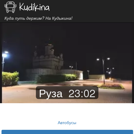
Куда путь держим? На Кудыкина!
Руза
23
:
02
Автобусы