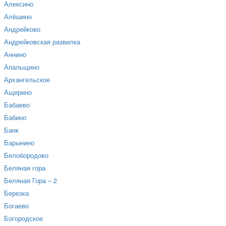
Алексино
Алёшино
Андрейково
Андрейковская развилка
Аннино
Апальщино
Архангельское
Ащерино
Бабаево
Бабино
Банк
Барынино
Белобородово
Беляная гора
Беляная Гора – 2
Березка
Богаево
Богородское