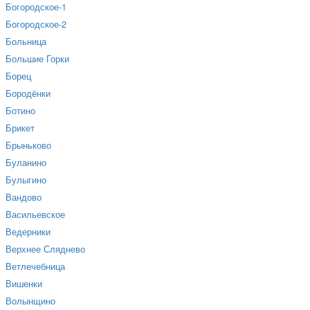
Богородское-1
Богородское-2
Больница
Большие Горки
Борец
Бородёнки
Ботино
Брикет
Брыньково
Буланино
Булыгино
Вандово
Васильевское
Ведерники
Верхнее Сляднево
Ветлечебница
Вишенки
Волынщино