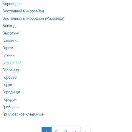
Воронцово
Восточный микрорайон
Восточный микрорайон (Развилка)
Восход
Высотник
Гавшино
Гараж
Глинки
Глиньково
Головино
Горбово
Горки
Городище
Городок
Грибцово
Грибцовское кладбище
1
2
3
4
»