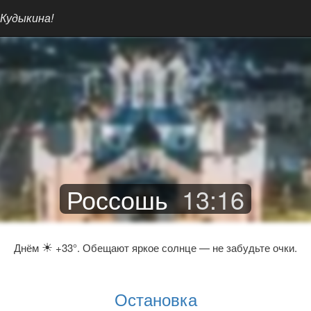
 Кудыкина!
Россошь
13
:
16
☀
Днём
+33°. Обещают яркое солнце — не забудьте очки.
Остановка