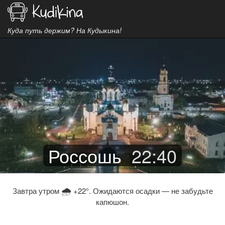
Куда путь держим? На Кудыкина!
Россошь
22
:
40
🌧
Завтра утром
+22°. Ожидаются осадки — не забудьте
капюшон.