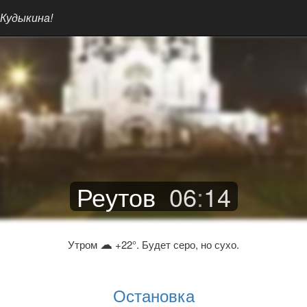
 Кудыкина!
Реутов
06
:
14
☁
Утром
+22°. Будет серо, но сухо.
Остановка