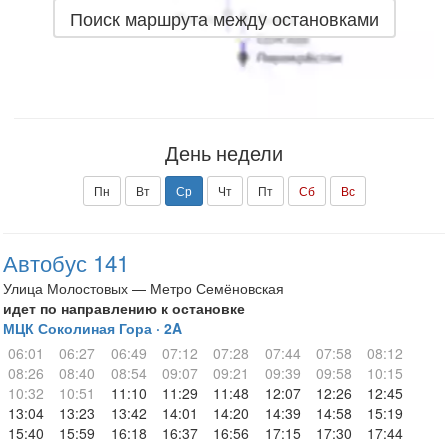
Поиск маршрута между остановками
День недели
Пн
Вт
Ср
Чт
Пт
Сб
Вс
Автобус 141
Улица Молостовых — Метро Семёновская
идет по направлению к остановке
МЦК Соколиная Гора · 2A
06:01
06:27
06:49
07:12
07:28
07:44
07:58
08:12
08:26
08:40
08:54
09:07
09:21
09:39
09:58
10:15
10:32
10:51
11:10
11:29
11:48
12:07
12:26
12:45
13:04
13:23
13:42
14:01
14:20
14:39
14:58
15:19
15:40
15:59
16:18
16:37
16:56
17:15
17:30
17:44