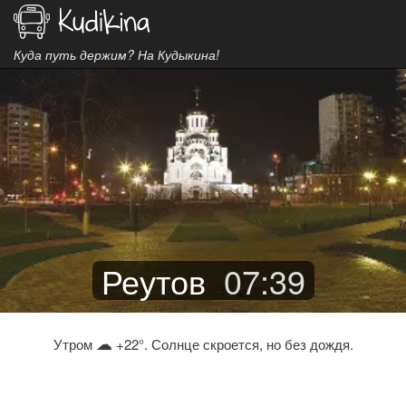
Куда путь держим? На Кудыкина!
Реутов
07
:
39
☁
Утром
+22°. Солнце скроется, но без дождя.