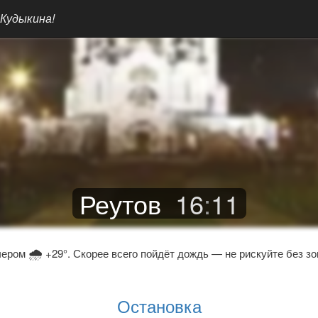
 Кудыкина!
Реутов
16
:
11
🌧
чером
+29°. Скорее всего пойдёт дождь — не рискуйте без зо
Остановка