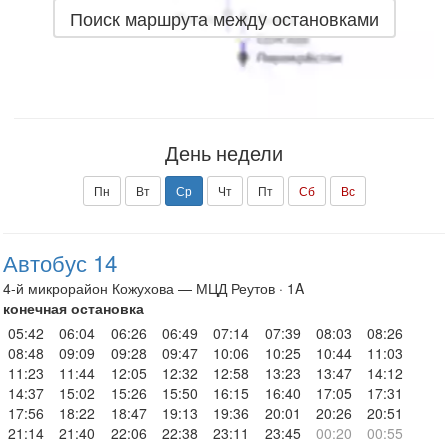
Поиск маршрута между остановками
День недели
Пн
Вт
Ср
Чт
Пт
Сб
Вс
Автобус 14
4-й микрорайон Кожухова — МЦД Реутов · 1A
конечная остановка
05:42
06:04
06:26
06:49
07:14
07:39
08:03
08:26
08:48
09:09
09:28
09:47
10:06
10:25
10:44
11:03
11:23
11:44
12:05
12:32
12:58
13:23
13:47
14:12
14:37
15:02
15:26
15:50
16:15
16:40
17:05
17:31
17:56
18:22
18:47
19:13
19:36
20:01
20:26
20:51
21:14
21:40
22:06
22:38
23:11
23:45
00:20
00:55