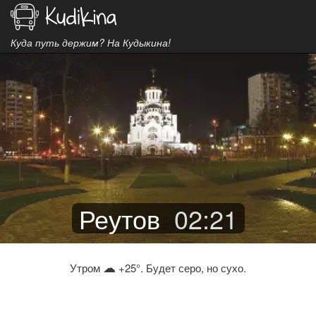
Куда путь держим? На Кудыкина!
Реутов
02
:
21
☁
Утром
+25°. Будет серо, но сухо.