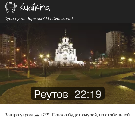
Куда путь держим? На Кудыкина!
Реутов
22
:
19
☁
Завтра утром
+22°. Погода будет хмурой, но стабильной.