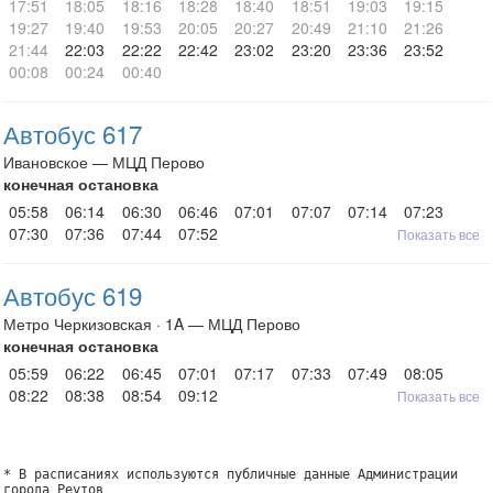
17:51
18:05
18:16
18:28
18:40
18:51
19:03
19:15
19:27
19:40
19:53
20:05
20:27
20:49
21:10
21:26
21:44
22:03
22:22
22:42
23:02
23:20
23:36
23:52
00:08
00:24
00:40
Автобус 617
Ивановское — МЦД Перово
конечная остановка
05:58
06:14
06:30
06:46
07:01
07:07
07:14
07:23
07:30
07:36
07:44
07:52
Показать все
Автобус 619
Метро Черкизовская · 1A — МЦД Перово
конечная остановка
05:59
06:22
06:45
07:01
07:17
07:33
07:49
08:05
08:22
08:38
08:54
09:12
Показать все
* В расписаниях используются публичные данные Администрации
города Реутов