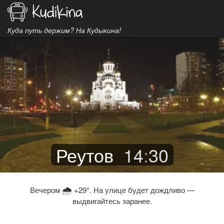
Куда путь держим? На Кудыкина!
Реутов
14
:
30
🌧
Вечером
+29°. На улице будет дождливо —
выдвигайтесь заранее.