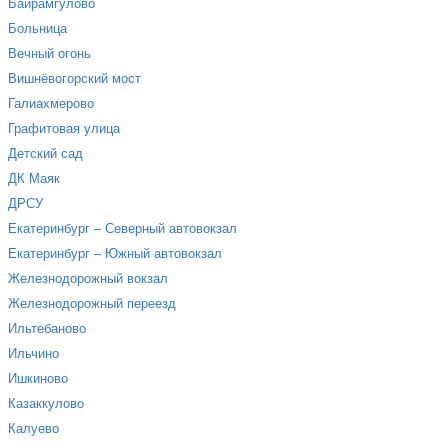
Байрамгулово
Больница
Вечный огонь
Вишнёвогорский мост
Галиахмерово
Графитовая улица
Детский сад
ДК Маяк
ДРСУ
Екатеринбург – Северный автовокзал
Екатеринбург – Южный автовокзал
Железнодорожный вокзал
Железнодорожный переезд
Ильтебаново
Ильчино
Ишкиново
Казаккулово
Калуево