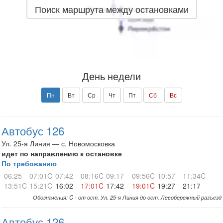
Поиск маршрута между остановками
День недели
Пн
Вт
Ср
Чт
Пт
Сб
Вс
Автобус 126
Ул. 25-я Линия — с. Новомосковка
идет по направлению к остановке
По требованию
06:25
07:01C
07:42
08:16C
09:17
09:56C
10:57
11:34C
13:51C
15:21C
16:02
17:01C
17:42
19:01C
19:27
21:17
Обозначения: C - от ост. Ул. 25-я Линия до ост. Левобережный разъезд
Автобус 126