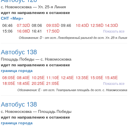
с. Новомосковка — Ул. 25-я Линия
идет по направлению к остановке
СНТ «Мир»
06:46
07:32D
08:06
09:03D
09:46
10:43D
12:58D
14:33D
15:06
16:08D
16:41
17:50D
Показать все
Обозначения: D - от ост. Левобережный разъезд до ост. Ул. 25-я Линия
Автобус 138
Площадь Победы — с. Новомосковка
идет по направлению к остановке
граница города
08:05E
08:40E
10:25E
11:10E
12:45E
13:35E
15:05E
15:45E
18:05E
18:45E
20:25E
21:05E
Показать все
Обозначения: E - от ост. Театральная площадь до ост. с. Новомосковка
Автобус 138
с. Новомосковка — Площадь Победы
идет по направлению к остановке
граница города