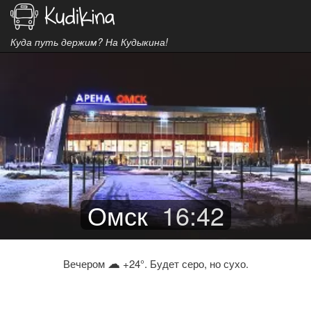
Куда путь держим? На Кудыкина!
Омск
16
:
42
☁
Вечером
+24°. Будет серо, но сухо.