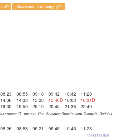
08:23
08:55
09:18
09:42
10:42
11:20
14:06
14:33
15:00
15:40D
16:08
16:31D
19:30
19:50
20:10
20:45
21:36
22:40
означения: D - от ост. Пос. Большие Поля до ост. Площадь Победы
08:26
08:58
09:21
09:45
10:45
11:23
Показать все