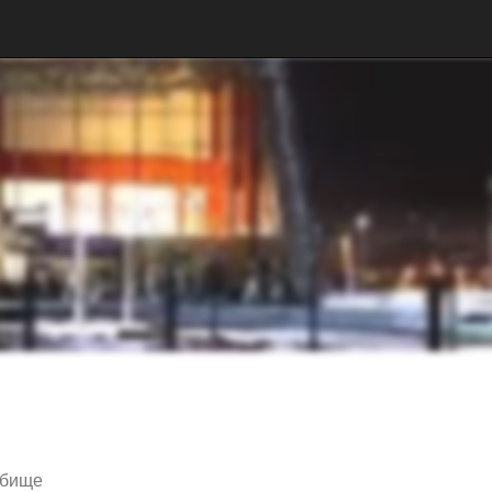
дбище