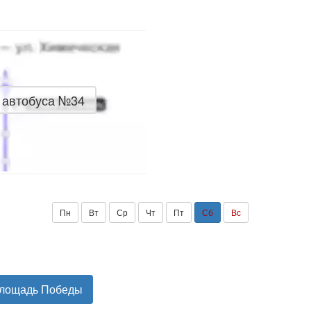
 автобуса №34
Пн
Вт
Ср
Чт
Пт
Сб
Вс
Площадь Победы