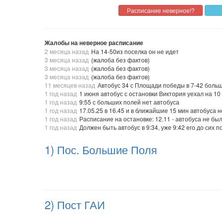
Жалобы на неверное расписание
2 месяца назад
На 14-50из поселка он не идет
3 месяца назад
(жалоба без фактов)
3 месяца назад
(жалоба без фактов)
3 месяца назад
(жалоба без фактов)
11 месяцев назад
Автобус 34 с Площади победы в 7-42 больш
1 год назад
1 июня автобус с остановки Виктория уехал на 1
1 год назад
9:55 с больших полей нет автобуса
1 год назад
17.05.25 в 16.45 и в ближайшие 15 мин автобуса 
1 год назад
Расписание на остановке: 12.11 - автобуса не был
1 год назад
Должен быть автобус в 9:34, уже 9:42 его до сих 
1) Пос. Большие Поля
2) Пост ГАИ