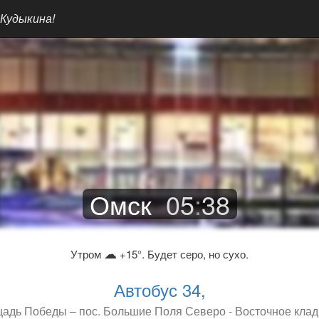
 Кудыкина!
Омск
05
:
38
☁
Утром
+15°. Будет серо, но сухо.
Автобус 34,
адь Победы – пос. Большие Поля Северо - Восточное кла