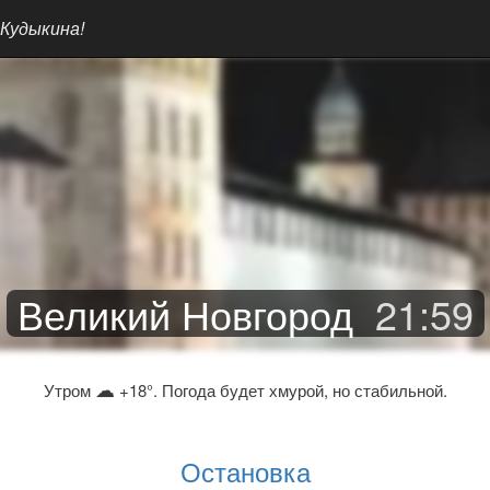
 Кудыкина!
Великий Новгород
21
:
59
☁
Утром
+18°. Погода будет хмурой, но стабильной.
Остановка