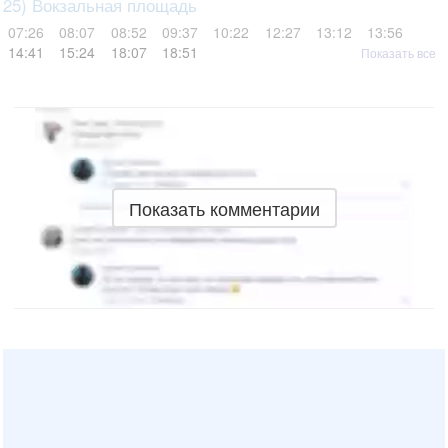
25) Вокзальная площадь
07:26
08:07
08:52
09:37
10:22
12:27
13:12
13:56
14:41
15:24
18:07
18:51
Показать все
Показать комментарии