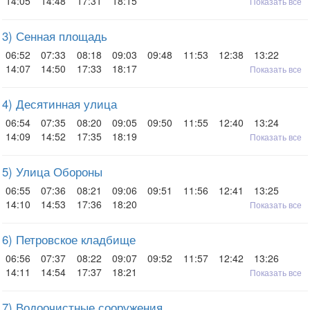
14:05
14:48
17:31
18:15
Показать все
3) Сенная площадь
06:52
07:33
08:18
09:03
09:48
11:53
12:38
13:22
14:07
14:50
17:33
18:17
Показать все
4) Десятинная улица
06:54
07:35
08:20
09:05
09:50
11:55
12:40
13:24
14:09
14:52
17:35
18:19
Показать все
5) Улица Обороны
06:55
07:36
08:21
09:06
09:51
11:56
12:41
13:25
14:10
14:53
17:36
18:20
Показать все
6) Петровское кладбище
06:56
07:37
08:22
09:07
09:52
11:57
12:42
13:26
14:11
14:54
17:37
18:21
Показать все
7) Водоочистные сооружения