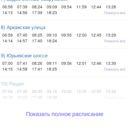
06:58
07:39
08:24
09:09
09:54
11:59
12:44
13:28
14:13
14:56
17:39
18:23
Показать все
8) Аркажская улица
06:59
07:40
08:25
09:10
09:55
12:00
12:45
13:29
14:14
14:57
17:40
18:24
Показать все
9) Юрьевское шоссе
07:00
07:41
08:26
09:11
09:56
12:01
12:46
13:30
14:15
14:58
17:41
18:25
Показать все
10) Ращеп
07:04
07:45
08:30
09:15
10:00
12:05
12:50
13:34
14:19
15:02
17:45
18:29
Показать все
Показать полное расписание