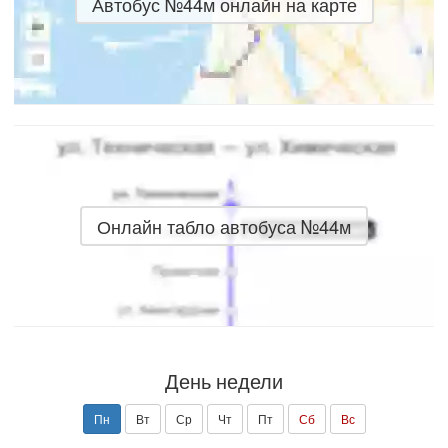
Автобус №44м онлайн на карте
Онлайн табло автобуса №44м
День недели
Пн
Вт
Ср
Чт
Пт
Сб
Вс