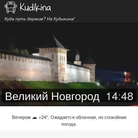
Куда путь держим? На Кудыкина!
Великий Новгород
14
:
48
☁
Вечером
+24°. Ожидается облачная, но спокойная
погода.