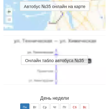
Автобус №35 онлайн на карте
Онлайн табло автобуса №35
День недели
Пн
Вт
Ср
Чт
Пт
Сб
Вс