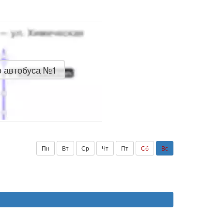
о автобуса №1
Пн
Вт
Ср
Чт
Пт
Сб
Вс