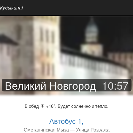
 Кудыкина!
Великий Новгород
10
:
57
☀
В обед
+18°. Будет солнечно и тепло.
Автобус 1,
Сметанинская Мыза — Улица Розважа