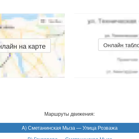
лайн на карте
Онлайн табл
Маршруты движения:
A) Сметанинская Мыза — Улица Розважа