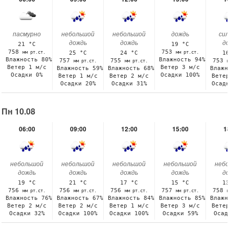
пасмурно
небольшой
небольшой
дождь
си
дождь
дождь
д
21 °C
19 °C
758
753
мм рт.ст.
мм рт.ст.
25 °C
24 °C
1
Влажность 80%
Влажность 94%
757
755
753
мм рт.ст.
мм рт.ст.
Ветер 1 м/с
Ветер 3 м/с
Влажность 59%
Влажность 68%
Влажн
Осадки 0%
Осадки 100%
Ветер 1 м/с
Ветер 2 м/с
Вете
Осадки 20%
Осадки 31%
Осад
Пн 10.08
06:00
09:00
12:00
15:00
1
небольшой
небольшой
небольшой
небольшой
неб
дождь
дождь
дождь
дождь
д
19 °C
21 °C
17 °C
15 °C
1
756
756
756
757
758
мм рт.ст.
мм рт.ст.
мм рт.ст.
мм рт.ст.
Влажность 76%
Влажность 67%
Влажность 84%
Влажность 85%
Влажн
Ветер 2 м/с
Ветер 2 м/с
Ветер 1 м/с
Ветер 3 м/с
Вете
Осадки 32%
Осадки 100%
Осадки 100%
Осадки 59%
Осад