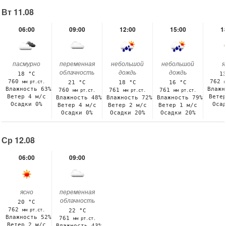
Вт 11.08
06:00
09:00
12:00
15:00
1
пасмурно
переменная
небольшой
небольшой
я
облачность
дождь
дождь
18 °C
1
760
762
мм рт.ст.
21 °C
18 °C
16 °C
Влажность 63%
Влажн
760
761
761
мм рт.ст.
мм рт.ст.
мм рт.ст.
Ветер 4 м/с
Вете
Влажность 48%
Влажность 72%
Влажность 79%
Осадки 0%
Оса
Ветер 4 м/с
Ветер 2 м/с
Ветер 1 м/с
Осадки 0%
Осадки 20%
Осадки 20%
Ср 12.08
06:00
09:00
ясно
переменная
облачность
20 °C
762
мм рт.ст.
22 °C
Влажность 52%
761
мм рт.ст.
Ветер 2 м/с
Влажность 43%