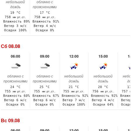
небольшой
облачно с
дождь
прояснениями
19 °C
17 °C
758
758
мм рт.ст.
мм рт.ст.
Влажность 89%
Влажность 91%
Ветер 3 м/с
Ветер 4 м/с
Осадки 100%
Осадки 0%
Сб 08.08
06:00
09:00
12:00
15:00
1
облачно с
облачно с
небольшой
небольшой
неб
прояснениями
прояснениями
дождь
дождь
д
24 °C
25 °C
21 °C
20 °C
1
755
755
755
756
757
мм рт.ст.
мм рт.ст.
мм рт.ст.
мм рт.ст.
Влажность 60%
Влажность 67%
Влажность 92%
Влажность 92%
Влажн
Ветер 6 м/с
Ветер 6 м/с
Ветер 7 м/с
Ветер 4 м/с
Вете
Осадки 0%
Осадки 0%
Осадки 100%
Осадки 64%
Осад
Вс 09.08
06:00
09:00
12:00
15:00
1