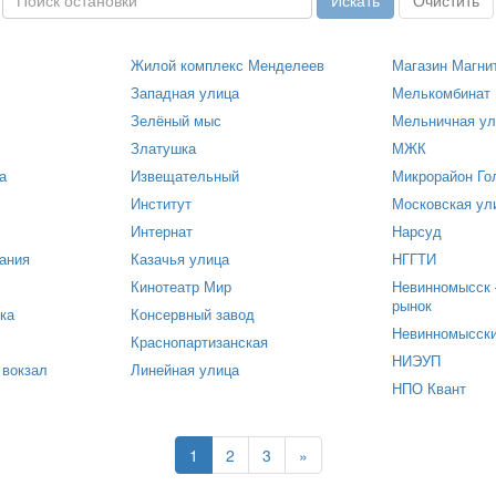
Жилой комплекс Менделеев
Магазин Магни
Западная улица
Мелькомбинат
Зелёный мыс
Мельничная ул
Златушка
МЖК
а
Извещательный
Микрорайон Го
Институт
Московская ул
Интернат
Нарсуд
ания
Казачья улица
НГГТИ
Кинотеатр Мир
Невинномысск 
рынок
ка
Консервный завод
Невинномысски
Краснопартизанская
НИЭУП
вокзал
Линейная улица
НПО Квант
1
2
3
»