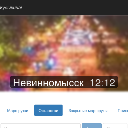
 Кудыкина!
Невинномысск
12
:
12
Маршрутки
Остановки
Закрытые маршруты
Поис