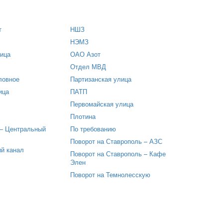
т
НШЗ
НЭМЗ
ица
ОАО Азот
Отдел МВД
ловное
Партизанская улица
ица
ПАТП
Первомайская улица
Плотина
– Центральный
По требованию
Поворот на Ставрополь – АЗС
й канал
Поворот на Ставрополь – Кафе
Элен
Поворот на Темнолесскую