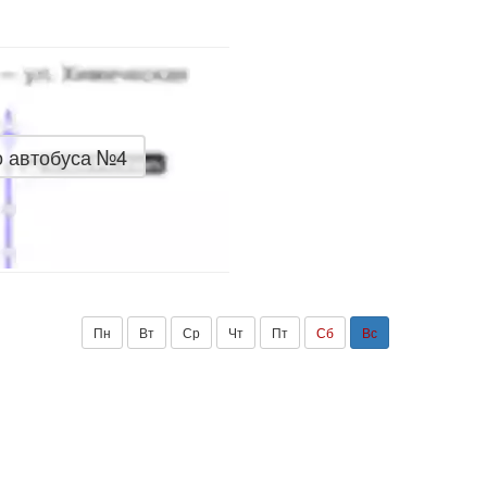
о автобуса №4
Пн
Вт
Ср
Чт
Пт
Сб
Вс