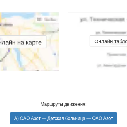
лайн на карте
Онлайн табл
Маршруты движения:
A) ОАО Азот — Детская больница — ОАО Азот