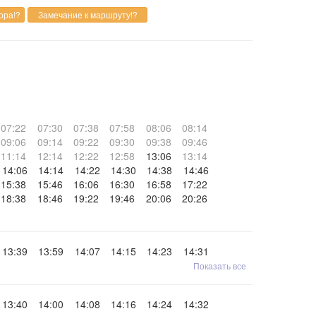
07:22
07:30
07:38
07:58
08:06
08:14
09:06
09:14
09:22
09:30
09:38
09:46
11:14
12:14
12:22
12:58
13:06
13:14
14:06
14:14
14:22
14:30
14:38
14:46
15:38
15:46
16:06
16:30
16:58
17:22
18:38
18:46
19:22
19:46
20:06
20:26
13:39
13:59
14:07
14:15
14:23
14:31
Показать все
13:40
14:00
14:08
14:16
14:24
14:32