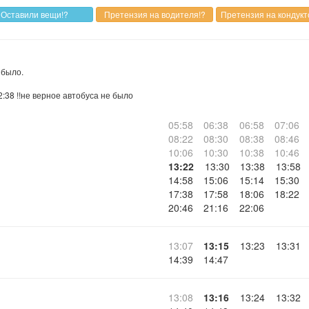
 было.
:38 !!не верное автобуса не было
05:58
06:38
06:58
07:06
08:22
08:30
08:38
08:46
10:06
10:30
10:38
10:46
13:22
13:30
13:38
13:58
14:58
15:06
15:14
15:30
17:38
17:58
18:06
18:22
20:46
21:16
22:06
13:07
13:15
13:23
13:31
14:39
14:47
13:08
13:16
13:24
13:32