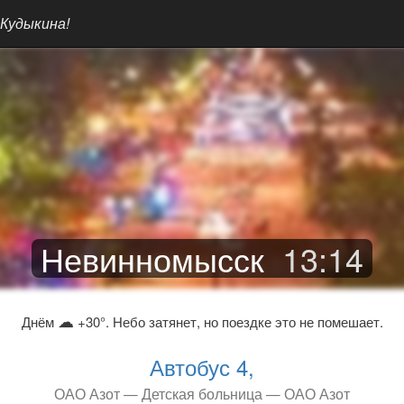
 Кудыкина!
Невинномысск
13
:
14
☁
Днём
+30°. Небо затянет, но поездке это не помешает.
Автобус 4,
ОАО Азот — Детская больница — ОАО Азот