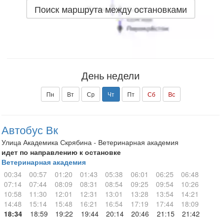
Поиск маршрута между остановками
День недели
Пн
Вт
Ср
Чт
Пт
Сб
Вс
Автобус Вк
Улица Академика Скрябина - Ветеринарная академия
идет по направлению к остановке
Ветеринарная академия
00:34
00:57
01:20
01:43
05:38
06:01
06:25
06:48
07:14
07:44
08:09
08:31
08:54
09:25
09:54
10:26
10:58
11:30
12:01
12:31
13:01
13:28
13:54
14:21
14:48
15:14
15:48
16:21
16:54
17:19
17:44
18:09
18:34
18:59
19:22
19:44
20:14
20:46
21:15
21:42