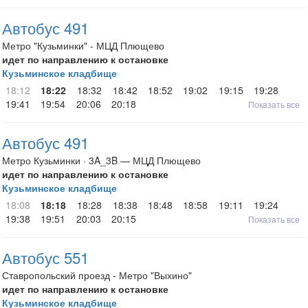
Автобус 491
Метро "Кузьминки" - МЦД Плющево
идет по направлению к остановке
Кузьминское кладбище
18:12
18:22
18:32
18:42
18:52
19:02
19:15
19:28
19:41
19:54
20:06
20:18
Показать все
Автобус 491
Метро Кузьминки · 3A_3B — МЦД Плющево
идет по направлению к остановке
Кузьминское кладбище
18:08
18:18
18:28
18:38
18:48
18:58
19:11
19:24
19:38
19:51
20:03
20:15
Показать все
Автобус 551
Ставропольский проезд - Метро "Выхино"
идет по направлению к остановке
Кузьминское кладбище