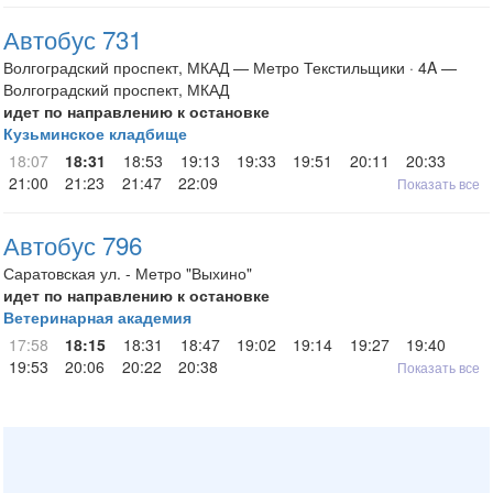
Автобус 731
Волгоградский проспект, МКАД — Метро Текстильщики · 4A —
Волгоградский проспект, МКАД
идет по направлению к остановке
Кузьминское кладбище
18:07
18:31
18:53
19:13
19:33
19:51
20:11
20:33
21:00
21:23
21:47
22:09
Показать все
Автобус 796
Саратовская ул. - Метро "Выхино"
идет по направлению к остановке
Ветеринарная академия
17:58
18:15
18:31
18:47
19:02
19:14
19:27
19:40
19:53
20:06
20:22
20:38
Показать все