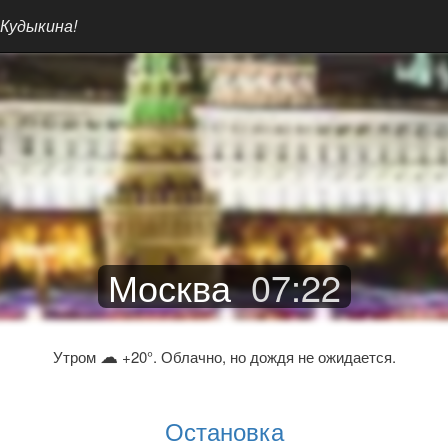
 Кудыкина!
Москва
07
:
22
☁
Утром
+20°. Облачно, но дождя не ожидается.
Остановка