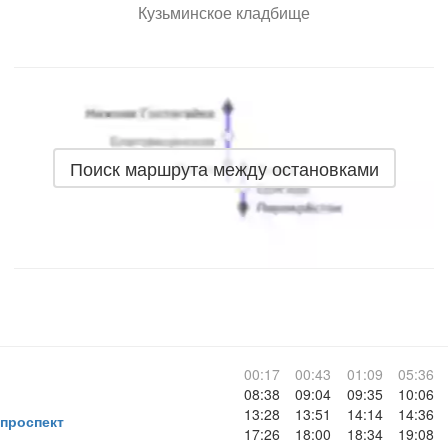
Кузьминское кладбище
Поиск маршрута между остановками
00:17
00:43
01:09
05:36
08:38
09:04
09:35
10:06
я
13:28
13:51
14:14
14:36
проспект
17:26
18:00
18:34
19:08