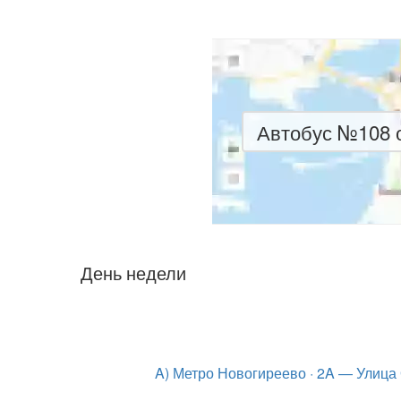
Автобус №108 о
День недели
A) Метро Новогиреево · 2A — Улица