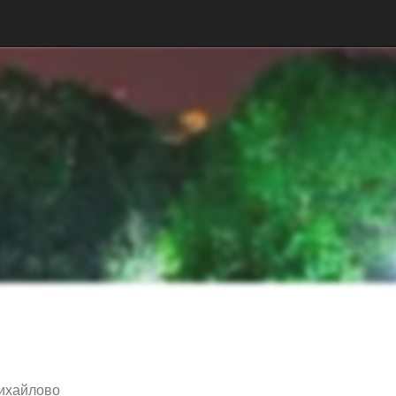
ихайлово