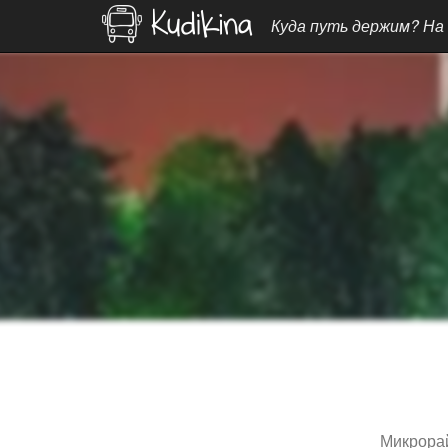
Куда путь держим? На
Микрора