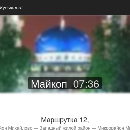
 Кудыкина!
Майкоп
07
:
36
Маршрутка 12,
йон Михайлово — Западный жилой район — Микрорайон М