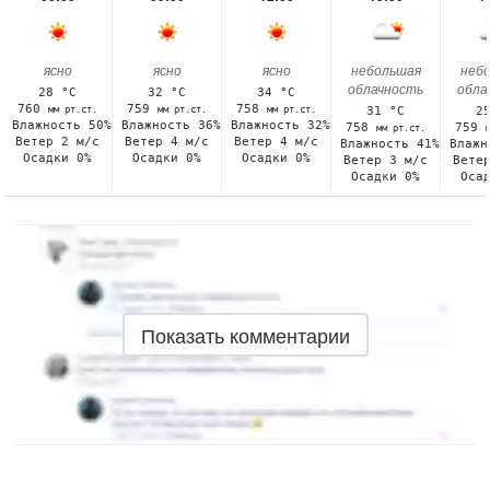
ясно
ясно
ясно
небольшая
неб
облачность
обла
28 °C
32 °C
34 °C
760
759
758
мм рт.ст.
мм рт.ст.
мм рт.ст.
31 °C
2
Влажность 50%
Влажность 36%
Влажность 32%
758
759
мм рт.ст.
Ветер 2 м/с
Ветер 4 м/с
Ветер 4 м/с
Влажность 41%
Влажн
Осадки 0%
Осадки 0%
Осадки 0%
Ветер 3 м/с
Вете
Осадки 0%
Оса
Показать комментарии