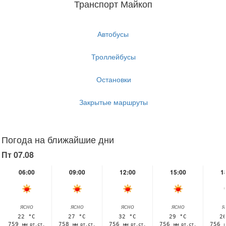
Транспорт Майкоп
Автобусы
Троллейбусы
Остановки
Закрытые маршруты
Погода на ближайшие дни
Пт 07.08
06:00
09:00
12:00
15:00
1
ясно
ясно
ясно
ясно
я
22 °C
27 °C
32 °C
29 °C
2
759
758
756
756
756
мм рт.ст.
мм рт.ст.
мм рт.ст.
мм рт.ст.