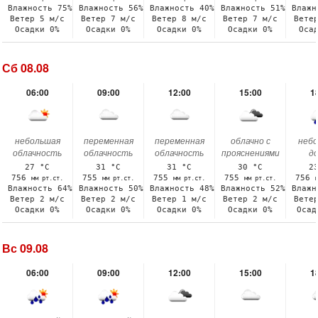
Влажность 75%
Влажность 56%
Влажность 40%
Влажность 51%
Влажн
Ветер 5 м/с
Ветер 7 м/с
Ветер 8 м/с
Ветер 7 м/с
Вете
Осадки 0%
Осадки 0%
Осадки 0%
Осадки 0%
Оса
Сб 08.08
06:00
09:00
12:00
15:00
1
небольшая
переменная
переменная
облачно с
неб
облачность
облачность
облачность
прояснениями
д
27 °C
31 °C
31 °C
30 °C
2
756
755
755
755
756
мм рт.ст.
мм рт.ст.
мм рт.ст.
мм рт.ст.
Влажность 64%
Влажность 50%
Влажность 48%
Влажность 52%
Влажн
Ветер 2 м/с
Ветер 2 м/с
Ветер 1 м/с
Ветер 2 м/с
Вете
Осадки 0%
Осадки 0%
Осадки 0%
Осадки 0%
Осад
Вс 09.08
06:00
09:00
12:00
15:00
1