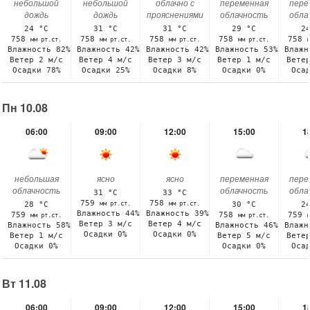
небольшой
небольшой
облачно с
переменная
пере
дождь
дождь
прояснениями
облачность
обла
24 °C
31 °C
31 °C
29 °C
2
758
758
758
758
758
мм рт.ст.
мм рт.ст.
мм рт.ст.
мм рт.ст.
Влажность 82%
Влажность 42%
Влажность 42%
Влажность 53%
Влажн
Ветер 2 м/с
Ветер 4 м/с
Ветер 3 м/с
Ветер 1 м/с
Вете
Осадки 78%
Осадки 25%
Осадки 8%
Осадки 0%
Оса
Пн 10.08
06:00
09:00
12:00
15:00
1
небольшая
ясно
ясно
переменная
пере
облачность
облачность
обла
31 °C
33 °C
759
758
мм рт.ст.
мм рт.ст.
28 °C
30 °C
2
Влажность 44%
Влажность 39%
759
758
759
мм рт.ст.
мм рт.ст.
Ветер 3 м/с
Ветер 4 м/с
Влажность 58%
Влажность 46%
Влажн
Осадки 0%
Осадки 0%
Ветер 1 м/с
Ветер 5 м/с
Вете
Осадки 0%
Осадки 0%
Оса
Вт 11.08
06:00
09:00
12:00
15:00
1