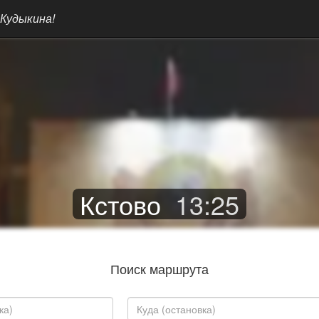
 Кудыкина!
Кстово
13
:
25
Поиск маршрута