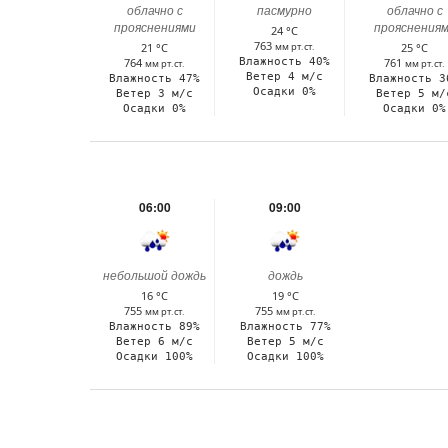
облачно с
пасмурно
облачно с
прояснениями
прояснения
24 °C
763
21 °C
мм рт.ст.
25 °C
764
Влажность 40%
761
мм рт.ст.
мм рт.ст.
Ветер 4 м/с
Влажность 47%
Влажность 3
Осадки 0%
Ветер 3 м/с
Ветер 5 м/
Осадки 0%
Осадки 0%
06:00
09:00
небольшой дождь
дождь
16 °C
19 °C
755
755
мм рт.ст.
мм рт.ст.
Влажность 89%
Влажность 77%
Ветер 6 м/с
Ветер 5 м/с
Осадки 100%
Осадки 100%