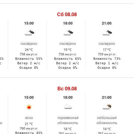
Сб 08.08
15:00
18:00
21:00
пасмурно
пасмурно
пасмурно
24 °C
19 °C
17 °C
758
758
759
мм рт.ст.
мм рт.ст.
мм рт.ст.
6%
Влажность 55%
Влажность 65%
Влажность 73%
с
Ветер 2 м/с
Ветер 2 м/с
Ветер 1 м/с
Осадки 0%
Осадки 0%
Осадки 0%
Вс 09.08
15:00
18:00
21:00
ясно
переменная
небольшая
ми
облачность
облачность
21 °C
760
мм рт.ст.
18 °C
14 °C
Влажность 45%
761
762
мм рт.ст.
мм рт.ст.