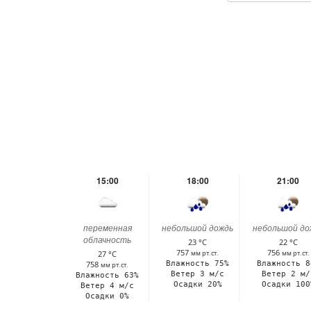
15:00
18:00
21:00
переменная
небольшой дождь
небольшой до
облачность
23 °C
22 °C
757
756
27 °C
мм рт.ст.
мм рт.ст.
758
Влажность 75%
Влажность 8
мм рт.ст.
Ветер 3 м/с
Ветер 2 м/
Влажность 63%
Осадки 20%
Осадки 100
Ветер 4 м/с
Осадки 0%