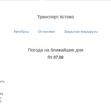
Транспорт Кстово
Автобусы
Остановки
Закрытые маршруты
Погода на ближайшие дни
Пт 07.08
ждь
4%
с
%