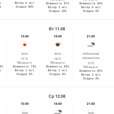
с
Ветер 6 м/с
Влажность 87%
Влажность 84%
%
Осадки 80%
Ветер 5 м/с
Ветер 6 м/с
Осадки 18%
Осадки 0%
Вт 11.08
15:00
18:00
21:00
ясно
ясно
небольшая
облачность
17 °C
14 °C
762
763
мм рт.ст.
мм рт.ст.
13 °C
4%
Влажность 74%
Влажность 85%
763
мм рт.ст.
с
Ветер 1 м/с
Ветер 2 м/с
Влажность 85%
Осадки 0%
Осадки 0%
Ветер 2 м/с
Осадки 0%
Ср 12.08
15:00
18:00
21:00