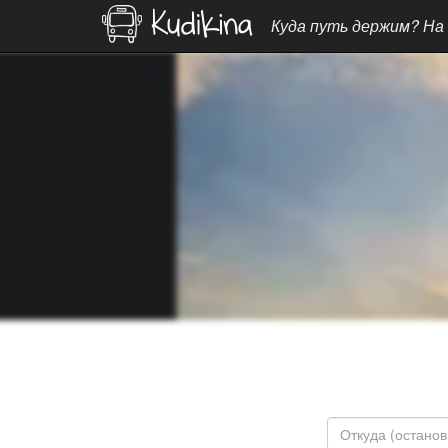
Куда путь держим? На