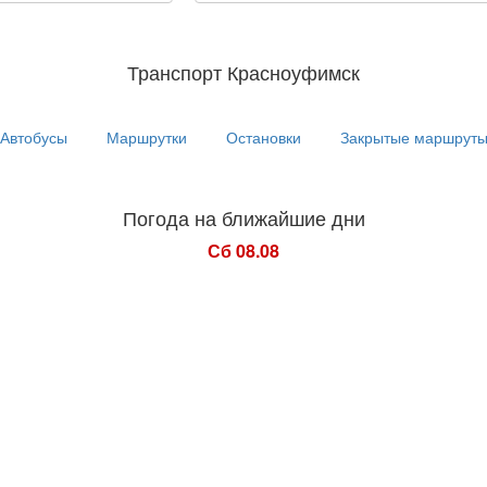
Транспорт Красноуфимск
Автобусы
Маршрутки
Остановки
Закрытые маршрут
Погода на ближайшие дни
Сб 08.08