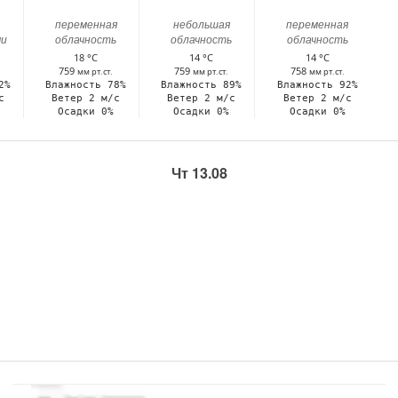
переменная
небольшая
переменная
ми
облачность
облачность
облачность
18 °C
14 °C
14 °C
759
759
758
мм рт.ст.
мм рт.ст.
мм рт.ст.
2%
Влажность 78%
Влажность 89%
Влажность 92%
с
Ветер 2 м/с
Ветер 2 м/с
Ветер 2 м/с
Осадки 0%
Осадки 0%
Осадки 0%
Чт 13.08