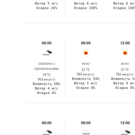
Ветер 5 м/с
Ветер 6 м/с
Ветер 6 м/
Осадки 26%
Осадки 100%
Осадки 100
06:00
09:00
12:00
облачно с
ясно
ясно
прояснениями
21 °C
21 °C
763
762
19 °C
мм рт.ст.
мм рт.ст.
763
Влажность 50%
Влажность 5
мм рт.ст.
Ветер 5 м/с
Ветер 4 м/
Влажность 58%
Осадки 0%
Осадки 0%
Ветер 4 м/с
Осадки 0%
06:00
09:00
12:00