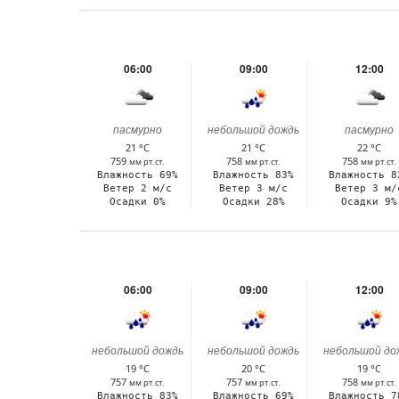
06:00
09:00
12:00
пасмурно
небольшой дождь
пасмурно
21 °C
21 °C
22 °C
759
758
758
мм рт.ст.
мм рт.ст.
мм рт.ст.
Влажность 69%
Влажность 83%
Влажность 8
Ветер 2 м/с
Ветер 3 м/с
Ветер 3 м/
Осадки 0%
Осадки 28%
Осадки 9%
06:00
09:00
12:00
небольшой дождь
небольшой дождь
небольшой до
19 °C
20 °C
19 °C
757
757
758
мм рт.ст.
мм рт.ст.
мм рт.ст.
Влажность 83%
Влажность 69%
Влажность 7