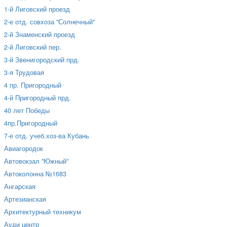
1-й Лиговский проезд
2-е отд. совхоза "Солнечный"
2-й Знаменский проезд
2-й Лиговский пер.
3-й Звенигородский прд.
3-я Трудовая
4 пр. Пригородный
4-й Пригородный прд.
40 лет Победы
4пр.Пригородный
7-е отд. учеб.хоз-ва Кубань
Авиагородок
Автовокзал "Южный"
Автоколонна №1683
Ангарская
Артезианская
Архитектурный техникум
Ауди центр