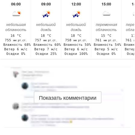
06:00
09:00
12:00
15:00
1
небольшая
небольшой
небольшой
переменная
пере
облачность
дождь
дождь
облачность
обла
16 °C
18 °C
18 °C
15 °C
1
755
757
758
761
761
мм рт.ст.
мм рт.ст.
мм рт.ст.
мм рт.ст.
Влажность 68%
Влажность 60%
Влажность 50%
Влажность 54%
Влажн
Ветер 6 м/с
Ветер 7 м/с
Ветер 6 м/с
Ветер 5 м/с
Вете
Осадки 0%
Осадки 25%
Осадки 100%
Осадки 0%
Оса
Показать комментарии