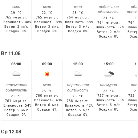
ясно
ясно
ясно
небольшая
обл
облачность
прояс
19 °C
22 °C
23 °C
765
765
764
мм рт.ст.
мм рт.ст.
мм рт.ст.
21 °C
1
Влажность 48%
Влажность 39%
Влажность 38%
764
764
мм рт.ст.
Ветер 2 м/с
Ветер 3 м/с
Ветер 3 м/с
Влажность 52%
Влажн
Осадки 0%
Осадки 0%
Осадки 0%
Ветер 2 м/с
Вете
Осадки 0%
Оса
Вт 11.08
06:00
09:00
12:00
15:00
1
переменная
ясно
переменная
пасмурно
пас
облачность
облачность
25 °C
23 °C
2
760
757
755
мм рт.ст.
мм рт.ст.
21 °C
25 °C
Влажность 43%
Влажность 53%
Влажн
761
758
мм рт.ст.
мм рт.ст.
Ветер 6 м/с
Ветер 6 м/с
Вете
Влажность 54%
Влажность 42%
Осадки 0%
Осадки 0%
Оса
Ветер 5 м/с
Ветер 5 м/с
Осадки 0%
Осадки 0%
Ср 12.08