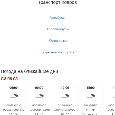
Транспорт Ковров
Автобусы
Троллейбусы
Остановки
Закрытые маршруты
Погода на ближайшие дни
Сб 08.08
06:00
09:00
12:00
15:00
1
облачно с
облачно с
облачно с
пасмурно
обл
прояснениями
прояснениями
прояснениями
прояс
23 °C
759
мм рт.ст.
22 °C
25 °C
25 °C
1