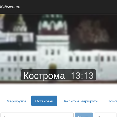
 Кудыкина!
Кострома
13
:
13
Маршрутки
Остановки
Закрытые маршруты
Поис