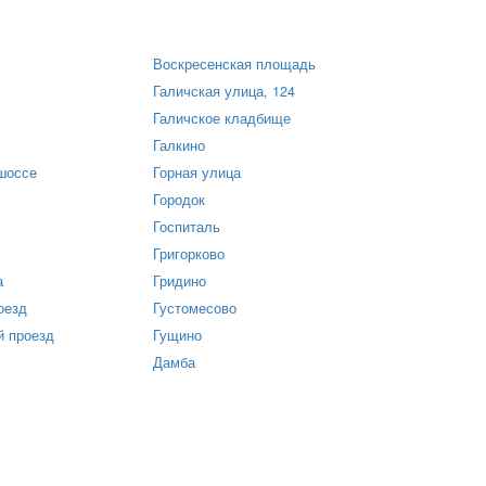
Воскресенская площадь
Галичская улица, 124
Галичское кладбище
Галкино
шоссе
Горная улица
Городок
Госпиталь
Григорково
а
Гридино
оезд
Густомесово
й проезд
Гущино
Дамба