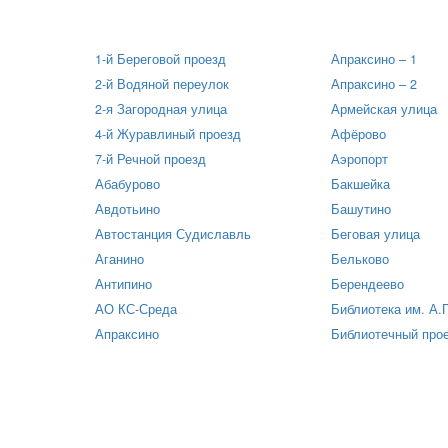
1-й Береговой проезд
Апраксино – 1
2-й Водяной переулок
Апраксино – 2
2-я Загородная улица
Армейская улица
4-й Журавлиный проезд
Афёрово
7-й Речной проезд
Аэропорт
Абабурово
Бакшейка
Авдотьино
Башутино
Автостанция Судиславль
Беговая улица
Аганино
Бельково
Антипино
Берендеево
АО КС-Среда
Библиотека им. А.
Апраксино
Библиотечный про