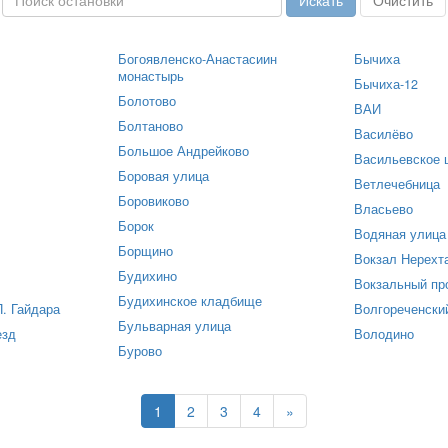
Богоявленско-Анастасиин
Бычиха
монастырь
Бычиха-12
Болотово
ВАИ
Болтаново
Василёво
Большое Андрейково
Васильевское 
Боровая улица
Ветлечебница
Боровиково
Власьево
Борок
Водяная улица
Борщино
Вокзал Нерехт
Будихино
Вокзальный пр
Будихинское кладбище
П. Гайдара
Волгореченски
Бульварная улица
езд
Володино
Бурово
1
2
3
4
»