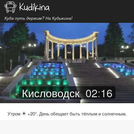
Куда путь держим? На Кудыкина!
Кисловодск
02
:
16
☀
Утром
+20°. День обещает быть тёплым и солнечным.