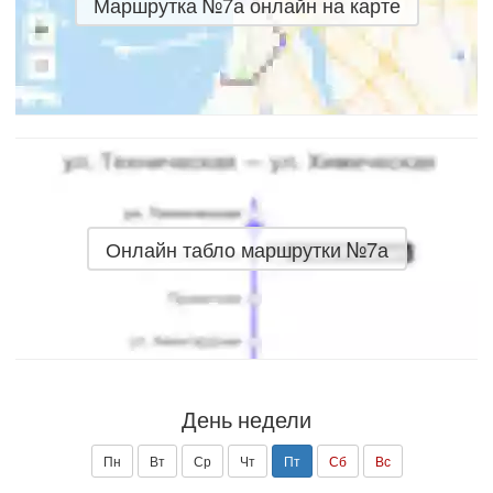
Маршрутка №7а онлайн на карте
Онлайн табло маршрутки №7а
День недели
Пн
Вт
Ср
Чт
Пт
Сб
Вс