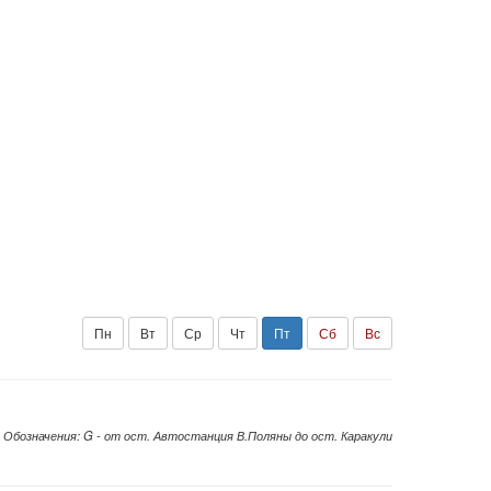
Пн
Вт
Ср
Чт
Пт
Сб
Вс
Обозначения: G - от ост. Автостанция В.Поляны до ост. Каракули