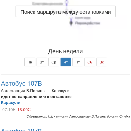
Поиск маршрута между остановками
День недели
Пн
Вт
Ср
Чт
Пт
Сб
Вс
Автобус 107В
Автостанция В.Поляны — Каракули
идет по направлению к остановке
Каракули
07:10E
16:00C
Обозначения: C,E - от ост. Автостанция В.Поляны до ост. Слудка
Автобус 107В