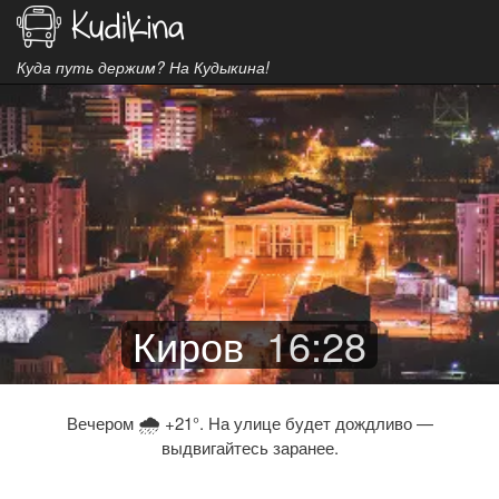
Куда путь держим? На Кудыкина!
Киров
16
:
28
🌧
Вечером
+21°. На улице будет дождливо —
выдвигайтесь заранее.