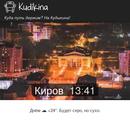
Куда путь держим? На Кудыкина!
Киров
13
:
41
☁
Днём
+24°. Будет серо, но сухо.