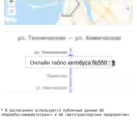
Онлайн табло автобуса №550
* В расписаниях используются публичные данные АО
«КировПассажирАвтотранс» и АО «Автотранспортное предприятие»