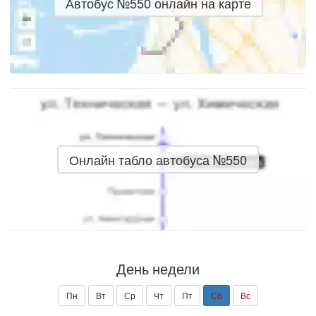
Автобус №550 онлайн на карте
Онлайн табло автобуса №550
День недели
Пн
Вт
Ср
Чт
Пт
Сб
Вс