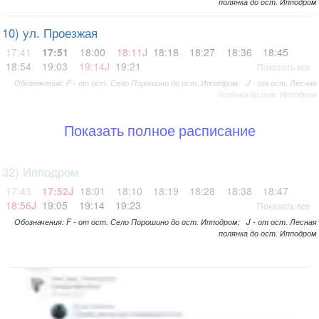
полянка до ост. Ипподром
10) ул. Проезжая
17:41
17:51
18:00
18:11J
18:18
18:27
18:36
18:45
18:54
19:03
19:14J
19:21
Показать все
Обозначения: F - от ост. Село Порошино до ост. Ипподром; J - от ост. Лесная
полянка до ост. Ипподром
Показать полное расписание
32) Ипподром
17:43
17:52J
18:01
18:10
18:19
18:28
18:38
18:47
18:56J
19:05
19:14
19:23
Показать все
Обозначения: F - от ост. Село Порошино до ост. Ипподром; J - от ост. Лесная
полянка до ост. Ипподром