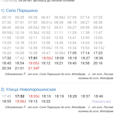
1 год назад
09:56 нет автобуса до лесной полянки
1) Село Порошино
06:10
06:29
06:38
06:47
06:58J
07:05
07:14
07:23
07:32
07:41
07:50
08:01J
08:08
08:18
08:27
08:36
08:45
08:54
09:05J
09:12
09:21
09:27
09:39
09:48
09:59J
10:16
10:36J
10:52
11:11
11:29
11:38
11:47
11:56
12:05
12:11
12:23
12:32
12:41
12:50
13:00
13:09
13:18
13:27
13:36
13:45
13:54
14:03
14:09
14:21
14:30
14:39
15:00J
15:16
15:34
15:53
16:13J
16:20
16:29
16:38
16:47
16:58J
17:05
17:14
17:23
17:32
17:42
17:51
18:02J
18:09
18:18
18:27
18:36
18:45
18:54
19:05J
19:12
19:21
19:40
19:58
20:16
20:34
21:01
21:34F
Обозначения: F - от ост. Село Порошино до ост. Ипподром; J - от ост. Лесная
полянка до ост. Ипподром
2) Улица Новопорошинская
17:43
17:52
18:03J
18:10
18:19
18:28
18:37
18:46
18:55
19:06J
19:13
19:22
Показать все
Обозначения: F - от ост. Село Порошино до ост. Ипподром; J - от ост. Лесная
полянка до ост. Ипподром