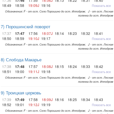
17:36
17:46
17:55
18:06J
18:13
18:22
18:31
18:40
18:49
18:58
19:09J
19:16
Показать все
Обозначения: F - от ост. Село Порошино до ост. Ипподром; J - от ост. Лесная
полянка до ост. Ипподром
7) Порошинский поворот
17:37
17:47
17:56
18:07J
18:14
18:23
18:32
18:41
18:50
18:59
19:10J
19:17
Показать все
Обозначения: F - от ост. Село Порошино до ост. Ипподром; J - от ост. Лесная
полянка до ост. Ипподром
8) Слобода Макарье
17:38
17:48
17:57
18:08J
18:15
18:24
18:33
18:42
18:51
19:00
19:11J
19:18
Показать все
Обозначения: F - от ост. Село Порошино до ост. Ипподром; J - от ост. Лесная
полянка до ост. Ипподром
9) Троицкая церковь
17:39
17:49
17:58
18:09J
18:16
18:25
18:34
18:43
18:52
19:01
19:12J
19:19
Показать все
Обозначения: F - от ост. Село Порошино до ост. Ипподром; J - от ост. Лесная