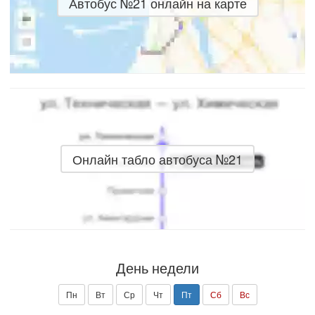
Автобус №21 онлайн на карте
Онлайн табло автобуса №21
День недели
Пн
Вт
Ср
Чт
Пт
Сб
Вс