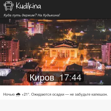
Куда путь держим? На Кудыкина!
Киров
17
:
44
🌧
Ночью
+21°. Ожидаются осадки — не забудьте капюшон.