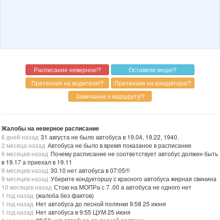
Жалобы на неверное расписание
6 дней назад
31 августа не было автобуса в 19.04, 19.22, 1940.
2 месяца назад
Автобуса не было в время показаное в расписание
6 месяцев назад
Почему расписание не соответствует автобус должен быть
в 19.17 а приехал в 19.11
9 месяцев назад
30.10 нет автобуса в 07:05!!!
9 месяцев назад
Уберите кондукторшу с красного автобуса жирная свинина
10 месяцев назад
Стою на МОПРа с 7 .00 а автобуса не одного нет
1 год назад
(жалоба без фактов)
1 год назад
Нет автобуса до лесной полянки 9:58 25 июня
1 год назад
Нет автобуса в 9:55 ЦУМ 25 июня