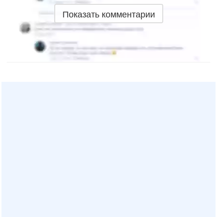
Показать комментарии