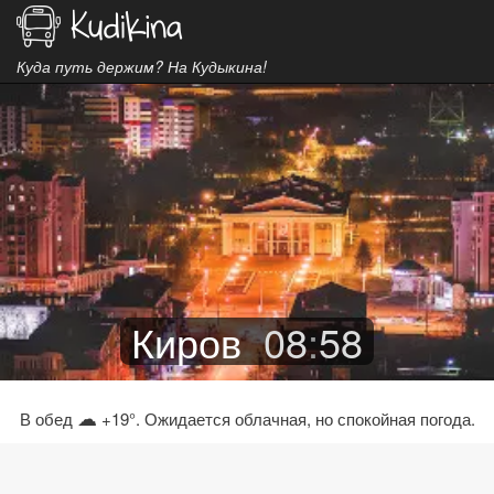
Куда путь держим? На Кудыкина!
Киров
08
:
58
☁
В обед
+19°. Ожидается облачная, но спокойная погода.