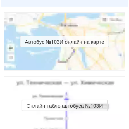
Автобус №103И онлайн на карте
Онлайн табло автобуса №103И