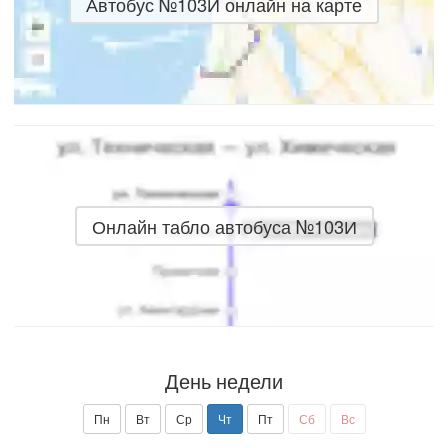
Автобус №103И онлайн на карте
Онлайн табло автобуса №103И
День недели
Пн
Вт
Ср
Чт
Пт
Сб
Вс