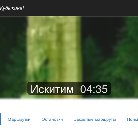
 Кудыкина!
Искитим
04
:
35
Маршрутки
Остановки
Закрытые маршруты
Поис