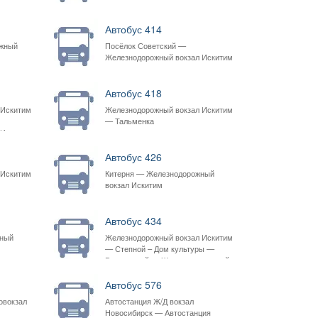
Автобус 414
ожный
Посёлок Советский —
Железнодорожный вокзал Искитим
Автобус 418
 Искитим
Железнодорожный вокзал Искитим
— Тальменка
 Искитим
Автобус 426
 Искитим
Китерня — Железнодорожный
вокзал Искитим
Автобус 434
жный
Железнодорожный вокзал Искитим
— Степной – Дом культуры —
Раздольный — Железнодорожный
вокзал Искитим
Автобус 576
овокзал
Автостанция Ж/Д вокзал
Новосибирск — Автостанция