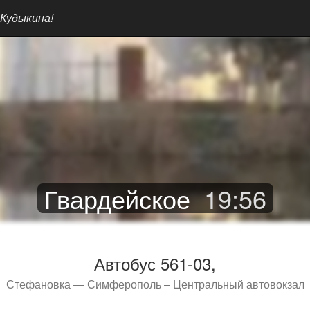
 Кудыкина!
Гвардейское
19
:
56
Автобус 561-03,
Стефановка — Симферополь – Центральный автовокзал