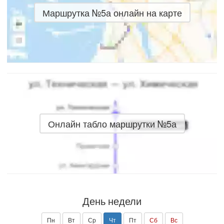
Маршрутка №5а онлайн на карте
Онлайн табло маршрутки №5а
День недели
Пн
Вт
Ср
Чт
Пт
Сб
Вс