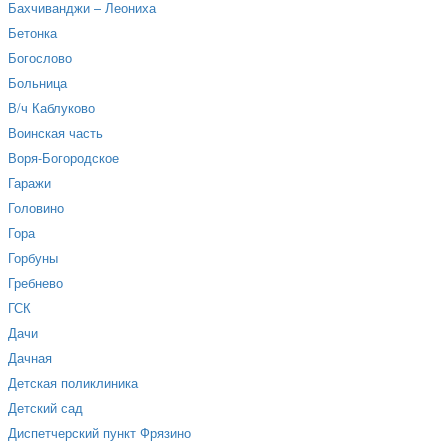
Бахчиванджи – Леониха
Бетонка
Богослово
Больница
В/ч Каблуково
Воинская часть
Воря-Богородское
Гаражи
Головино
Гора
Горбуны
Гребнево
ГСК
Дачи
Дачная
Детская поликлиника
Детский сад
Диспетчерский пункт Фрязино