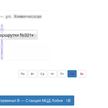
маршрутки №321к
Пн
Вт
Ср
Чт
Пт
Сб
Вс
Терминал В — Станция МЦД Лобня · 1B