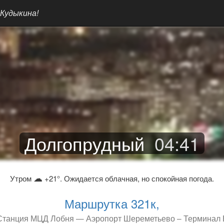
 Кудыкина!
Долгопрудный
04
:
41
☁
Утром
+21°. Ожидается облачная, но спокойная погода.
Маршрутка 321к,
Станция МЦД Лобня — Аэропорт Шереметьево – Терминал 