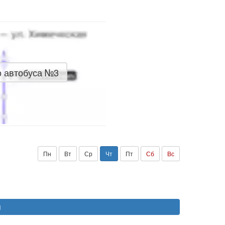
о автобуса №3
Пн
Вт
Ср
Чт
Пт
Сб
Вс
я