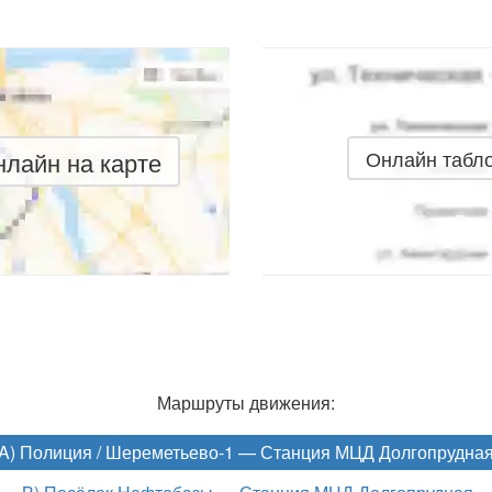
лайн на карте
Онлайн табл
Маршруты движения:
A) Полиция / Шереметьево-1 — Станция МЦД Долгопрудна