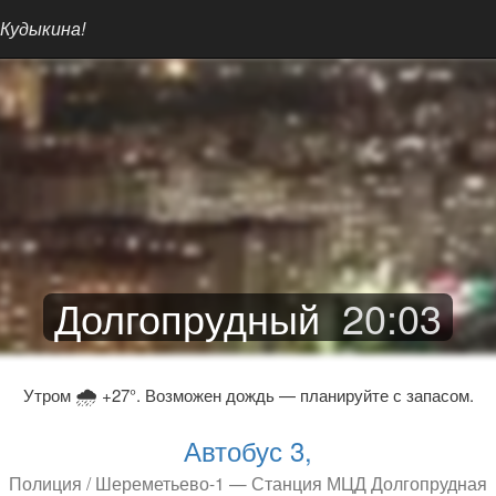
 Кудыкина!
Долгопрудный
20
:
03
🌧
Утром
+27°. Возможен дождь — планируйте с запасом.
Автобус 3,
Полиция / Шереметьево-1 — Станция МЦД Долгопрудная