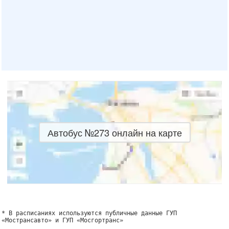
Автобус №273 онлайн на карте
* В расписаниях используются публичные данные ГУП
«Мострансавто» и ГУП «Мосгортранс»