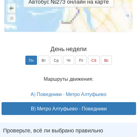
Автобус №273 онлайн на карте
День недели
Пн
Вт
Ср
Чт
Пт
Сб
Вс
Маршруты движения:
A) Поведники - Метро Алтуфьево
B) Метро Алтуфьево - Поведники
Проверьте, всё ли выбрано правильно